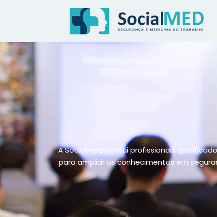
A Socialmed possui profissionais qualificad
para ampliar os conhecimentos em seguranç