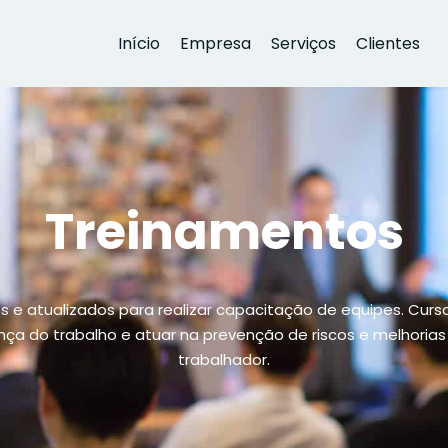
Início
Empresa
Serviços
Clientes
Treinamentos
os e atualizados para realizar capacitação de equipes. Cur
a do trabalho e atuar na prevenção de riscos e melhorias 
trabalhador.